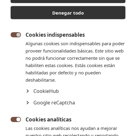
selección y déjate envolver por el irresistible aroma.
¡Disfruta de nuestra auténtica panadería argentina,
Denegar todo
pensada especialmente para ti!
Subcategorías
Cookies indispensables

Algunas cookies son indispensables para poder
proveer funcionalidades básicas. Este sitio web
no podrá funcionar correctamente sin que se
habiliten estas cookies. Estás cookies están
habilitadas por defecto y no pueden
deshabilitarse.
CookieHub
Google reCaptcha
SÁNDWICHES DE MIGA
Cookies analíticas


Relevancia
Las cookies analíticas nos ayudan a mejorar
nuestro sitio web recolectando y reportando