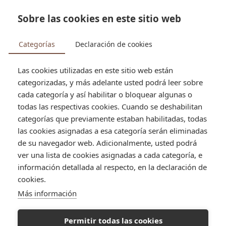


Sobre las cookies en este sitio web
search
Categorías
Declaración de cookies
Las cookies utilizadas en este sitio web están
categorizadas, y más adelante usted podrá leer sobre
Tienda
Panadería
cada categoría y así habilitar o bloquear algunas o
todas las respectivas cookies. Cuando se deshabilitan
PANADERÍA
categorías que previamente estaban habilitadas, todas
las cookies asignadas a esa categoría serán eliminadas
Sándwiches de miga
de su navegador web. Adicionalmente, usted podrá
ver una lista de cookies asignadas a cada categoría, e
información detallada al respecto, en la declaración de
cookies.
PANADERÍA
Más información
En nuestra panadería horneamos con amor y pasión. Cada
bocado está lleno de sabor y cariño. Explora nuestra
Permitir todas las cookies