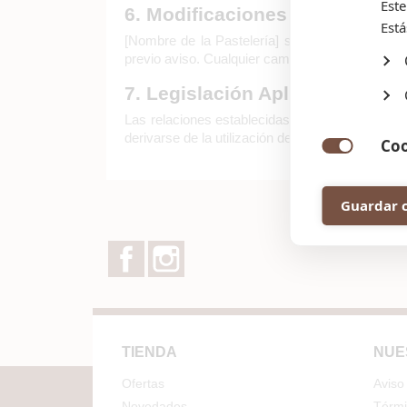
Este
6. Modificaciones
Está
[Nombre de la Pastelería] se reserva el derec
previo aviso. Cualquier cambio será publicado e
7. Legislación Aplicable y Jur
Las relaciones establecidas entre Pastelería la
derivarse de la utilización del Sitio será someti
Coo

Las 
repo
Guardar 
Facebook
Instagram
TIENDA
NUE
Ofertas
Aviso 
Novedades
Térmi