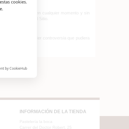
estas cookies.
e.
 presentes términos en cualquier momento y sin
inuar utilizando el Sitio.
ca Argentina. Cualquier controversia que pudiera
ctando y
ent by CookieHub
INFORMACIÓN DE LA TIENDA
Pastelería la boca
Carrer del Doctor Robert, 25