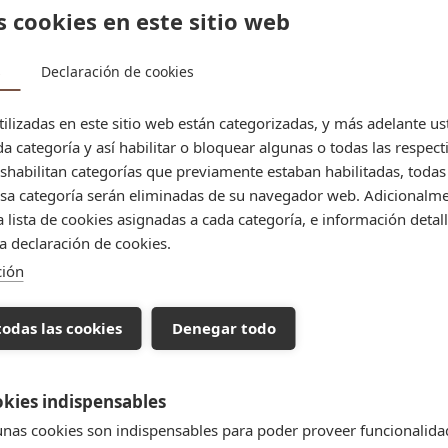
s cookies en este sitio web
s
Declaración de cookies
tilizadas en este sitio web están categorizadas, y más adelante u
el sitio web www.labocareus.com (en adelante, el "Sitio"). El uso del
 como de la Política de Privacidad y cualquier otro aviso que pueda s
da categoría y así habilitar o bloquear algunas o todas las respect
habilitan categorías que previamente estaban habilitadas, todas 
strial
sa categoría serán eliminadas de su navegador web. Adicionalme
, gráficos, logotipos, imágenes, así como su diseño gráfico y códigos
 lista de cookies asignadas a cada categoría, e información detall
protegidos por las leyes de propiedad intelectual e industrial. Q
la declaración de cookies.
ontenidos, salvo autorización expresa de [Nombre de la Pastelería].
ción
dad
años y perjuicios que pudieran derivarse de la falta de disponibili
todas las cookies
Denegar todo
cia de virus u otros elementos lesivos en el Sitio que puedan provoca
kies indispensables
e terceros. Pastelería la Boca no se hace responsable del contenido,
érminos y condiciones de uso y las políticas de privacidad de estos s
nas cookies son indispensables para poder proveer funcionalida