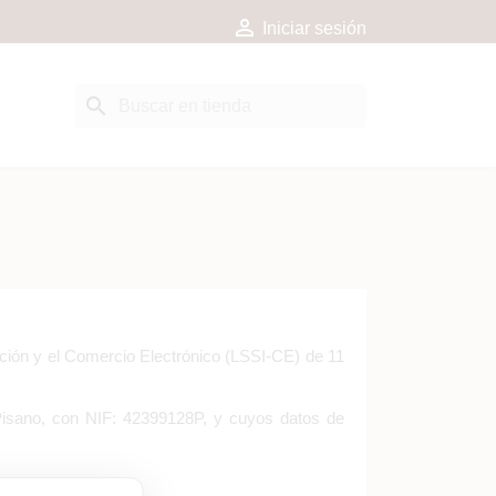

Iniciar sesión
search
ación y el Comercio Electrónico (LSSI-CE) de 11
o Pisano, con NIF: 42399128P, y cuyos datos de