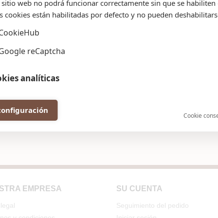
 sitio web no podrá funcionar correctamente sin que se habiliten 
s cookies están habilitadas por defecto y no pueden deshabilitars
ho de realizar modificaciones en el Sitio, en su contenido y en los
CookieHub
n esta sección y se considerará que usted acepta esos cambios al cont
isdicción
Google reCaptcha
 Boca y el usuario se regirán por la normativa vigente en la Repúbli
da a la jurisdicción de los tribunales competentes de España.
kies analíticas
cookies analíticas nos ayudan a mejorar nuestro sitio web recole
rtando información sobre su utilización.
configuración
Cookie cons
Google Analytics
STRA EMPRESA
SU CUENTA
legal
Seguimiento del pedido
nos y condiciones
Iniciar sesión