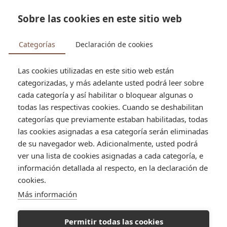


Sobre las cookies en este sitio web
search
Categorías
Declaración de cookies
Las cookies utilizadas en este sitio web están
categorizadas, y más adelante usted podrá leer sobre
Tienda
Términos y condiciones
cada categoría y así habilitar o bloquear algunas o
Términos y condiciones
todas las respectivas cookies. Cuando se deshabilitan
categorías que previamente estaban habilitadas, todas
las cookies asignadas a esa categoría serán eliminadas
Última actualización: 05/10/2024
de su navegador web. Adicionalmente, usted podrá
1. Aceptación de los Términos
ver una lista de cookies asignadas a cada categoría, e
información detallada al respecto, en la declaración de
Al acceder y utilizar este sitio web (en adelante, el "Sitio"),
cookies.
usted acepta estar sujeto a estos Términos y
Condiciones de Uso (en adelante, los "Términos"). Si no
Más información
está de acuerdo con alguno de estos términos, le
recomendamos que no utilice el Sitio.
Permitir todas las cookies