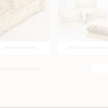


Vista rápida
Vista rápida
Pastafrola De Ricotta
Alfajor De Chocolate Blan
do 1-12 de 27 artículo(s)