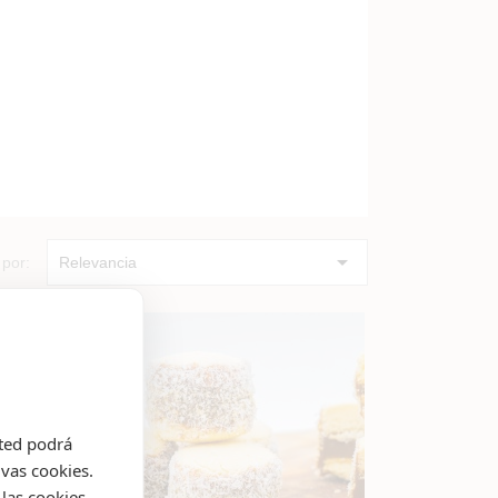

por:
Relevancia
sted podrá
ivas cookies.
las cookies