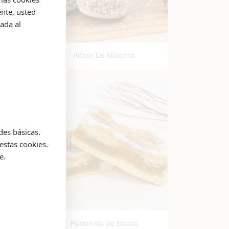
nte, usted
ada al

Vista rápida
Alfajor De Maicena
des básicas.
estas cookies.
e.

Vista rápida
Pastafrola De Batata