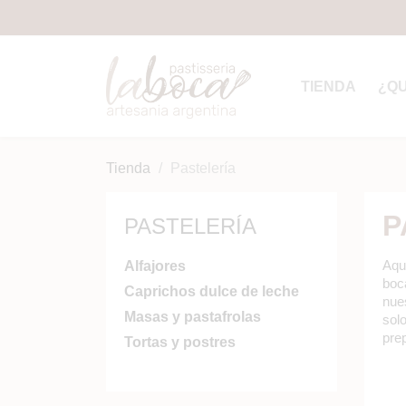
TIENDA
¿Q
Tienda
Pastelería
P
PASTELERÍA
Aqu
Alfajores
boc
Caprichos dulce de leche
nues
Masas y pastafrolas
sol
prep
Tortas y postres