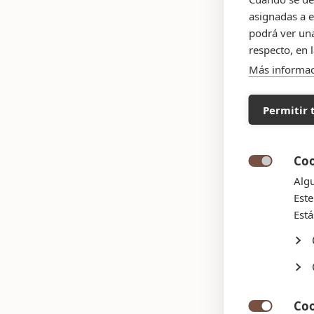
asignadas a e
podrá ver una
respecto, en 
Más informa
Permitir 
Coo

Algu
Este
Está
Coo