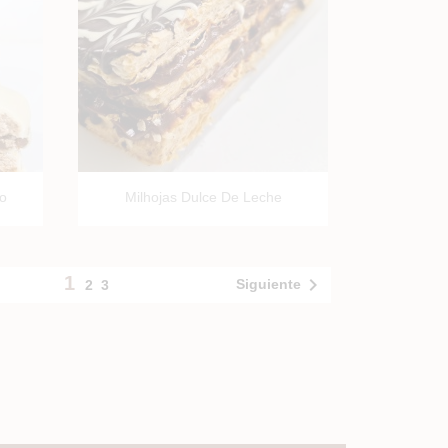

Vista rápida
co
Milhojas Dulce De Leche
1

Siguiente
2
3