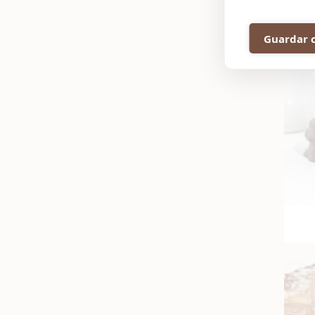

Las 
repo
Guardar 