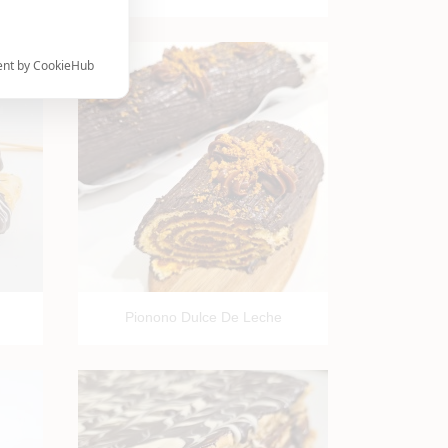
ctando y
ent by CookieHub

Vista rápida
Pionono Dulce De Leche