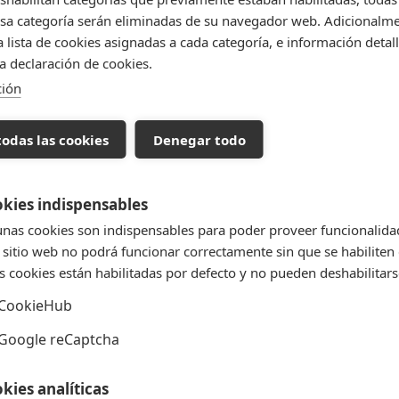
sa categoría serán eliminadas de su navegador web. Adicionalme
 lista de cookies asignadas a cada categoría, e información detall
la declaración de cookies.
ción


Vista rápida
Vista rápida
Torta Clásica
Pastafrola De Membrillo
todas las cookies
Denegar todo
kies indispensables
nas cookies son indispensables para poder proveer funcionalida
 sitio web no podrá funcionar correctamente sin que se habiliten 
s cookies están habilitadas por defecto y no pueden deshabilitars
CookieHub
Google reCaptcha


Vista rápida
Vista rápida
kies analíticas
Bolita De Fraile Dulce De...
Brownie