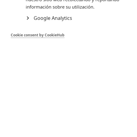
Pulsa para conocer todos los detalles de la política de
información sobre su utilización.
envíos
Google Analytics
Cookie consent by CookieHub
Detalles del producto
Facebook
Instagram

TIENDA

NUESTRA EMPRESA