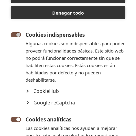
Denegar todo
Cookies indispensables

Algunas cookies son indispensables para poder
proveer funcionalidades básicas. Este sitio web
no podrá funcionar correctamente sin que se
habiliten estas cookies. Estás cookies están
habilitadas por defecto y no pueden


deshabilitarse.
CookieHub
PIONONO DULCE DE LECHE
Google reCaptcha
Arrollado clásico con dulce de leche, infaltable. El típico de “si lo
hacemos, lo hacemos bien”
Cookies analíticas

Las cookies analíticas nos ayudan a mejorar
Política de entrega
nuestro sitio web recolectando y reportando