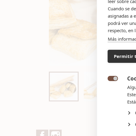
leer sobre ca
Cuando se des
asignadas a e
podrá ver una
respecto, en 
Más informa
Permitir 
Coo

Algu
Este
Está
Facebook
Instagram