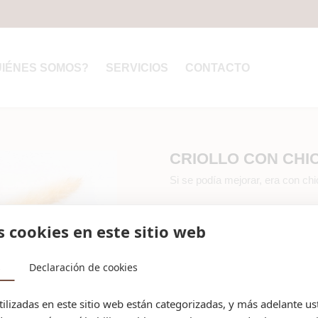
UIÉNES SOMOS?
SERVICIOS
CONTACTO
CRIOLLO CON CH
Si se podía mejorar, era con c
Política de entrega
Pulsa para conocer todos 
s cookies en este sitio web
s
Declaración de cookies
Detalles del producto
tilizadas en este sitio web están categorizadas, y más adelante u