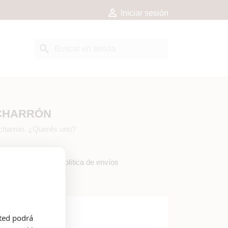

Iniciar sesión
search
ICHARRÓN
hicharrón. ¿Querés uno?
los detalles de la política de envíos
sted podrá