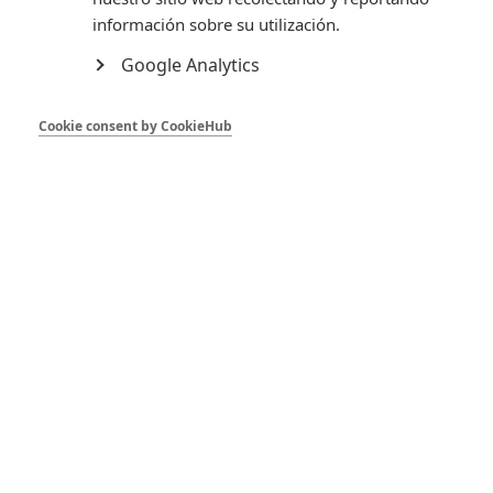
información sobre su utilización.
2
0,15 €
0,30 €
Google Analytics
Política de entrega
Cookie consent by CookieHub
Pulsa para conocer todos los detalles de la política de
envíos
Detalles del producto
Facebook
Instagram