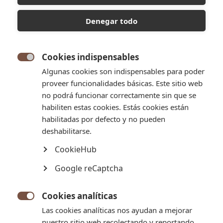
Denegar todo
Cookies indispensables

Algunas cookies son indispensables para poder
proveer funcionalidades básicas. Este sitio web
no podrá funcionar correctamente sin que se
habiliten estas cookies. Estás cookies están
habilitadas por defecto y no pueden
deshabilitarse.
CookieHub
CHIPÁ
Google reCaptcha
Los típicos pansitos paraguayos de queso, ¿te dicen algo?
Descuentos por volumen
Cookies analíticas

Las cookies analíticas nos ayudan a mejorar
Descuento
Cantidad
Usted ahorra
unitario
nuestro sitio web recolectando y reportando