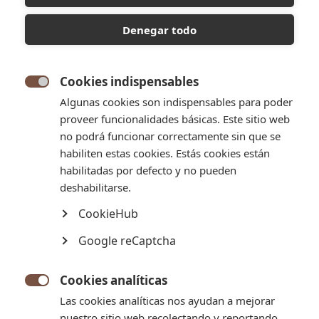
Denegar todo
Cookies indispensables

Algunas cookies son indispensables para poder
proveer funcionalidades básicas. Este sitio web
no podrá funcionar correctamente sin que se
habiliten estas cookies. Estás cookies están
habilitadas por defecto y no pueden
deshabilitarse.
CookieHub
CAÑÓN NUTELLA
Google reCaptcha
A los amantes del chocolate: Hojaldre, relleno de nutella y
terminado en un baño de chocolate. ¿Que más se puede pedir?
Cookies analíticas

Política de entrega
Las cookies analíticas nos ayudan a mejorar
Pulsa para conocer todos los detalles de la política de
nuestro sitio web recolectando y reportando