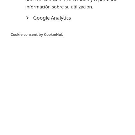
envíos
información sobre su utilización.
Google Analytics
Detalles del producto
Cookie consent by CookieHub
Facebook
Instagram

TIENDA

NUESTRA EMPRESA