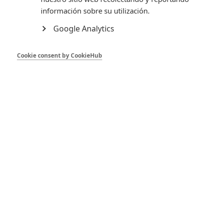
información sobre su utilización.
Google Analytics
Descuentos por volumen
Descuento
Cantidad
Usted ahorra
Cookie consent by CookieHub
unitario
6
10%
1,17 €
12
15%
3,51 €
Política de entrega
Pulsa para conocer todos los detalles de la política de
envíos
Detalles del producto