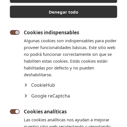
Denegar todo
Cookies indispensables

Algunas cookies son indispensables para poder
proveer funcionalidades básicas. Este sitio web
no podrá funcionar correctamente sin que se
habiliten estas cookies. Estás cookies están
habilitadas por defecto y no pueden
deshabilitarse.
CookieHub
ALFAJOR DE MERENGUE
Google reCaptcha
Dos tiernas galletitas de masa quebrada en las que solo se
interpone una cremosa capa de dulce de leche, terminadas con
un baño de merengue glaseado.
Cookies analíticas

Las cookies analíticas nos ayudan a mejorar
Tamaño: Pequeño
nuestro sitio web recolectando y reportando