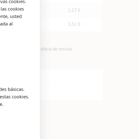
ivas cookies.
las cookies
10%
1,17 €
nte, usted
ada al
15%
3,51 €
los detalles de la política de envíos
des básicas.
estas cookies.
e.