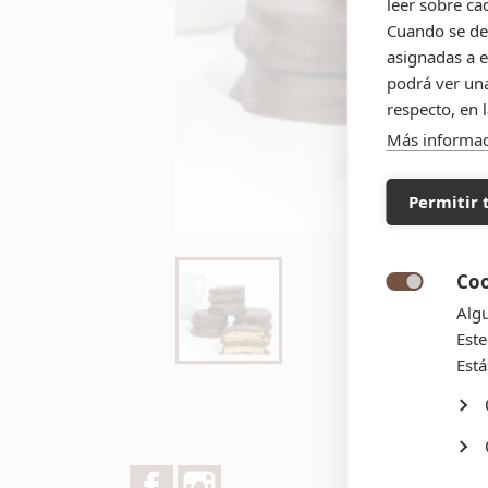
leer sobre ca
Cuando se des
asignadas a e
podrá ver una
respecto, en 
Más informa
Permitir 
Coo

Algu
Este
Está
Facebook
Instagram