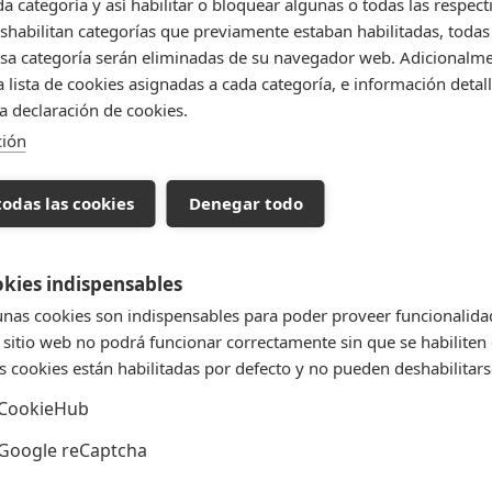
da categoría y así habilitar o bloquear algunas o todas las respect
habilitan categorías que previamente estaban habilitadas, todas 
6
sa categoría serán eliminadas de su navegador web. Adicionalme
 lista de cookies asignadas a cada categoría, e información detall
12
la declaración de cookies.
ción
Política de entrega
Pulsa para conocer todos 
todas las cookies
Denegar todo
kies indispensables
Detalles del producto
nas cookies son indispensables para poder proveer funcionalida
 sitio web no podrá funcionar correctamente sin que se habiliten 
s cookies están habilitadas por defecto y no pueden deshabilitars
CookieHub
Google reCaptcha