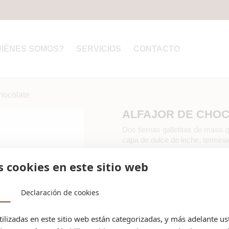
UIÉNES SOMOS?
SERVICIOS
CONTACTO
chocolate
ALFAJOR DE CHO
Dos tiernas galletitas de masa 
capa de dulce de leche, termin
Tamaño: Pequeño
s cookies en este sitio web
s
Declaración de cookies
Descuentos por volumen
tilizadas en este sitio web están categorizadas, y más adelante u
Cantidad