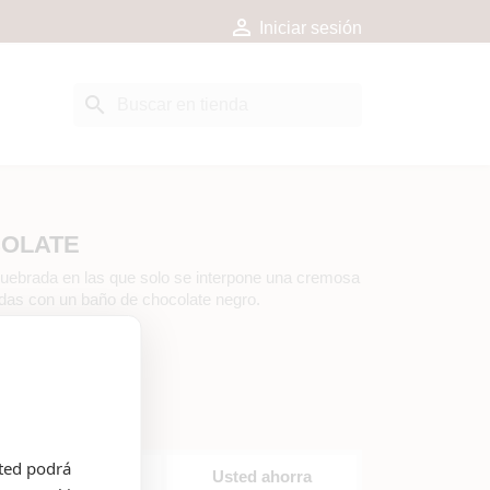

Iniciar sesión
search
COLATE
quebrada en las que solo se interpone una cremosa
adas con un baño de chocolate negro.
sted podrá
Descuento unitario
Usted ahorra